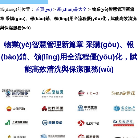
當(dāng)前位置：
企業(yè)信息
首頁(yè)
>
訪客留言
產(chǎn)品大全
>
物業(yè)智慧管理新篇
章 采購(gòu)、報(bào)銷、領(lǐng)用全流程優(yōu)化，賦能高效清洗
與保潔服務(wù)
物業(yè)智慧管理新篇章 采購(gòu)、報
(bào)銷、領(lǐng)用全流程優(yōu)化，賦
能高效清洗與保潔服務(wù)