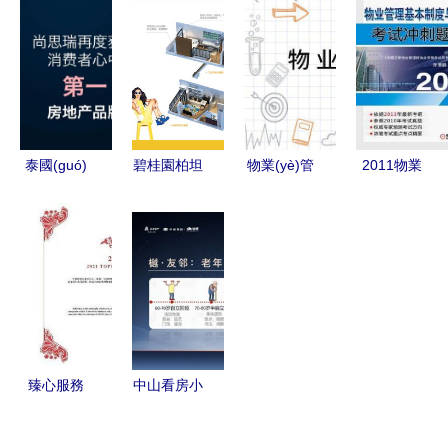
物業(yè)管
與流程全解
(kāi)荒保潔
物業(yè)呵
理有限責
析 讓新房
與寫(xiě)字
護(hù)鉆石
(zé)任公司
清潔無(wú)
樓物業(yè)
家園，打造
專業(yè)物
憂
保潔外包
南平潔凈人
業(yè)管理
專業(yè)清
居新典范
圖冊(cè)
洗及保潔服
泰國(guó)
碧桂園柏坦
物業(yè)管
2011物業
務(wù)全解
房產(chǎn)
尼雅 房?
理費(fèi) 支
(yè)管理基
析
巡展勁銷
jī)r(jià)、戶
取有度，服
本制度與政
5000萬
型圖詳解與
務(wù)有道
策考試沖刺
(wàn) 曼谷
專業(yè)清
題解
XT帕亞泰
洗保潔服務
售罄背后的
(wù)指南
市場
臻心服務
中山看房小
(chǎng)密
(wù)鑄品質
記 從人居
碼
(zhì) 三盛
規(guī)劃聯